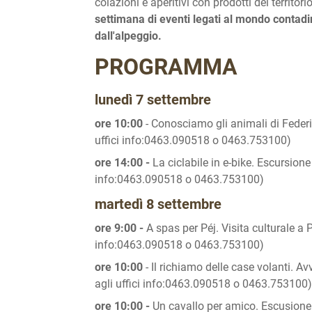
colazioni e aperitivi con prodotti del territo
settimana di eventi legati al mondo contadi
dall'alpeggio.
PROGRAMMA
lunedì 7 settembre
ore 10:00
- Conosciamo gli animali di Federic
uffici info:0463.090518 o 0463.753100)
ore 14:00 -
La ciclabile in e-bike. Escursione
info:0463.090518 o 0463.753100)
martedì 8 settembre
ore 9:00 -
A spas per Péj. Visita culturale a P
info:0463.090518 o 0463.753100)
ore 10:00
- Il richiamo delle case volanti. A
agli uffici info:0463.090518 o 0463.753100)
ore 10:00 -
Un cavallo per amico. Escusione a