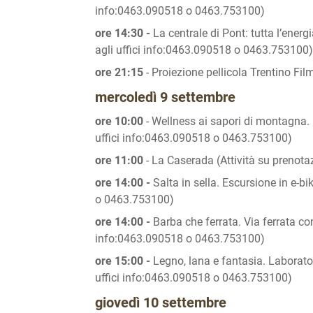
info:0463.090518 o 0463.753100)
ore 14:30 -
La centrale di Pont: tutta l’energ
agli uffici info:0463.090518 o 0463.753100)
ore 21:15
- Proiezione pellicola Trentino Fil
mercoledì 9 settembre
ore 10:00
- Wellness ai sapori di montagna. 
uffici info:0463.090518 o 0463.753100)
ore 11:00
- La Caserada (Attività su prenot
ore 14:00 -
Salta in sella. Escursione in e-b
o 0463.753100)
ore 14:00 -
Barba che ferrata. Via ferrata con
info:0463.090518 o 0463.753100)
ore 15:00 -
Legno, lana e fantasia. Laborator
uffici info:0463.090518 o 0463.753100)
giovedì 10 settembre