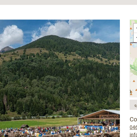
Co
04
inf