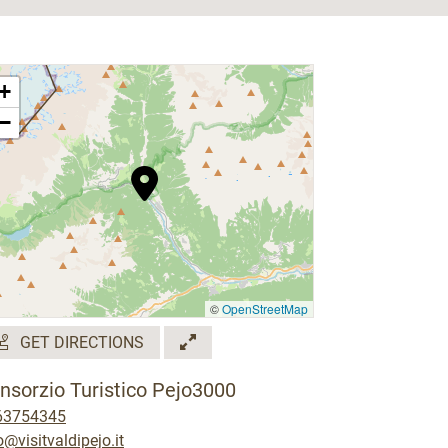
+
−
©
OpenStreetMap
GET DIRECTIONS
nsorzio Turistico Pejo3000
63754345
o@visitvaldipejo.it