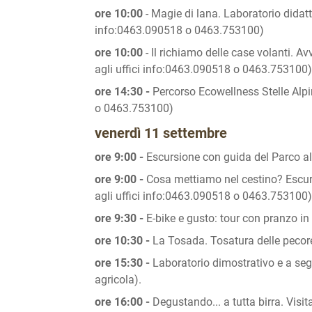
ore 10:00
- Magie di lana. Laboratorio didatti
info:0463.090518 o 0463.753100)
ore 10:00
- Il richiamo delle case volanti. A
agli uffici info:0463.090518 o 0463.753100)
ore 14:30 -
Percorso Ecowellness Stelle Alpi
o 0463.753100)
venerdì 11 settembre
ore 9:00 -
Escursione con guida del Parco al
ore 9:00 -
Cosa mettiamo nel cestino? Escurs
agli uffici info:0463.090518 o 0463.753100)
ore 9:30 -
E-bike e gusto: tour con pranzo in
ore 10:30 -
La Tosada. Tosatura delle pecor
ore 15:30 -
Laboratorio dimostrativo e a seg
agricola).
ore 16:00 -
Degustando... a tutta birra. Visita