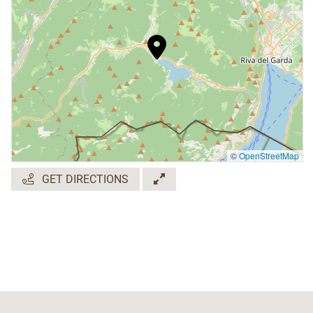
-Presenza di febbre superiore a 37.5
-Presenza di sintomi influenzali per sé e i propri
conviventi
-Contatto una persona contagiata negli ultimi 14
giorni
-Provenienza da una zona a rischio (dichiarate tali
dalle autorità competenti) negli ultimi 14 giorni
-Presentandosi all’appuntamento per fruire del
servizio prenotato si conferma implicitamente
©
OpenStreetMap
l’assenza dei fattori di rischio sopra elencati; si
GET DIRECTIONS
richiede quindi di portare con sé la mascherina di
protezione e di rispettare il distanziamento
interpersonale di almeno 1 metro. Con le
restrizioni vigenti,
le visite e degustazioni nelle
aziende vengono organizzate in piccoli gruppi
: la
prenotazione risulta quindi obbligatoria; in caso di
presenze numerose, sarà necessario suddividere gli
ospiti in più gruppi e modificare gli orari.