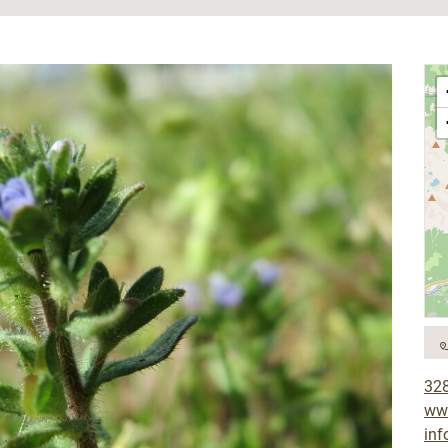
32
ww
in