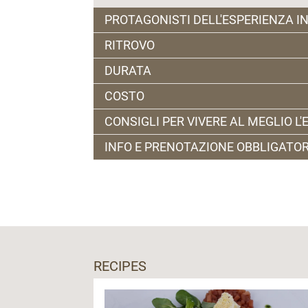
PROTAGONISTI DELL'ESPERIENZA IN
RITROVO
Erborista del Mmape
DURATA
Chiesa di Arnago (Malè)
COSTO
2 ore circa
CONSIGLI PER VIVERE AL MEGLIO L
3 € a persona dai 6 anni in su
INFO E PRENOTAZIONE OBBLIGATOR
Vestiario adatto a bosco/ prato. Porta c
meglio indossare pantaloni lunghi.
entro le ore 18.00 del giorno precedente
RECIPES