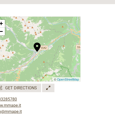
+
−
©
OpenStreetMap
GET DIRECTIONS
83285780
w.mmape.it
fo@mmape.it