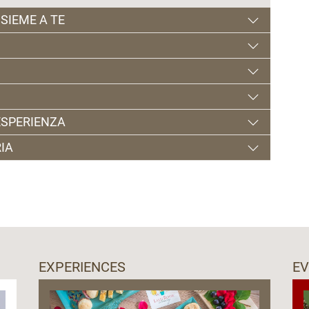
SIEME A TE
'ESPERIENZA
IA
on te scarponcini e un cappellino! Nel bosco è sempre
cliccando qui
o chiamando il numero 328 3285780
EXPERIENCES
E