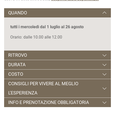
QUANDO
tutti i mercoledì dal 1 luglio al 26 agosto
Orario: dalle 10.00 alle 12.00
RITROVO
DURATA
Piazza Venezia, Ossana (a fianco alla fontana)
COSTO
2 ore circa
CONSIGLI PER VIVERE AL MEGLIO
€ 5 a persona dai 6 anni su
L'ESPERIENZA
INFO E PRENOTAZIONE OBBLIGATORIA
Porta con te un cappellino.