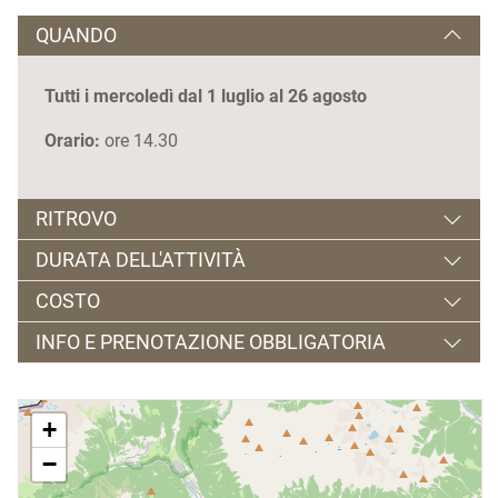
QUANDO
Tutti i mercoledì dal 1 luglio al 26 agosto
Orario:
ore 14.30
RITROVO
DURATA DELL'ATTIVITÀ
Castello di San Michele |
Ossana
COSTO
1 ora e mezza
INFO E PRENOTAZIONE OBBLIGATORIA
€ 5,00 | Attività Singola (Bambini 6-12
anni)
L'attività è prenotabile online oppure
tel. 0463 901280 o
cliccando qui
all'ufficio informazioni del Castello di Ossana
+
anche al momento dell'inizio dell'attività stessa
−
(con un massimo di 45 partecipanti).