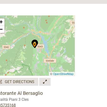
+
−
©
OpenStreetMap
GET DIRECTIONS
storante Al Bersaglio
alità Piani 3 Cles
85735168