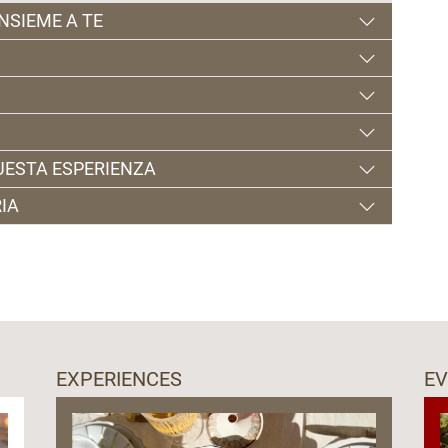
INSIEME A TE
leonora o da altre guide esperte
 Cles
QUESTA ESPERIENZA
IA
8 5735168
EXPERIENCES
E