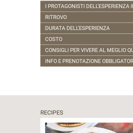
I PROTAGONISTI DELL'ESPERIENZA 
RITROVO
Verrai accompagnato nell’esperienza da E
DURATA DELL'ESPERIENZA
Ristorante Al Bersaglio | Località Piani 3
COSTO
1 o 2 ore
CONSIGLI PER VIVERE AL MEGLIO 
35 € un’ora | 60 € due ore
INFO E PRENOTAZIONE OBBLIGATOR
abbigliamento comodo
Entro il giorno precedente al numero 34
RECIPES