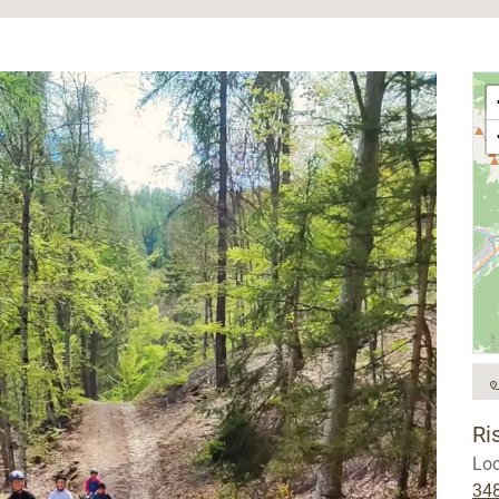
Ri
Loc
34