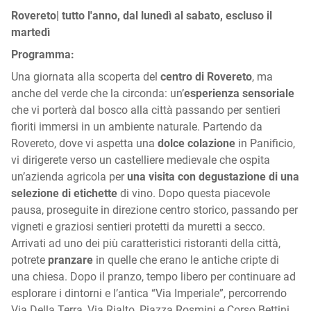
Rovereto| tutto l'anno, dal lunedì al sabato, escluso il
martedì
Programma:
Una giornata alla scoperta del
centro di Rovereto
, ma
anche del verde che la circonda: un’
esperienza sensoriale
che vi porterà dal bosco alla città passando per sentieri
fioriti immersi in un ambiente naturale. Partendo da
Rovereto, dove vi aspetta una
dolce colazione
in Panificio,
vi dirigerete verso un castelliere medievale che ospita
un’azienda agricola per
una visita con degustazione di una
selezione di etichette
di vino. Dopo questa piacevole
pausa, proseguite in direzione centro storico, passando per
vigneti e graziosi sentieri protetti da muretti a secco.
Arrivati ad uno dei più caratteristici ristoranti della città,
potrete
pranzare
in quelle che erano le antiche cripte di
una chiesa. Dopo il pranzo, tempo libero per continuare ad
esplorare i dintorni e l’antica “Via Imperiale”, percorrendo
Via Della Terra, Via Rialto, Piazza Rosmini e Corso Bettini.