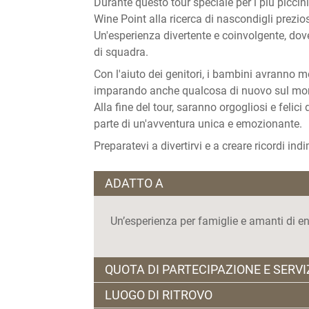
Durante questo tour speciale per i più piccini,
Wine Point alla ricerca di nascondigli prezios
Un'esperienza divertente e coinvolgente, dove 
di squadra.
Con l'aiuto dei genitori, i bambini avranno mo
imparando anche qualcosa di nuovo sul mondo
Alla fine del tour, saranno orgogliosi e felici
parte di un'avventura unica e emozionante.
Preparatevi a divertirvi e a creare ricordi ind
ADATTO A
Un’esperienza per famiglie e amanti di 
QUOTA DI PARTECIPAZIONE E SERVI
LUOGO DI RITROVO
€ 45,00 a famiglia comprensivi dell’assaggi