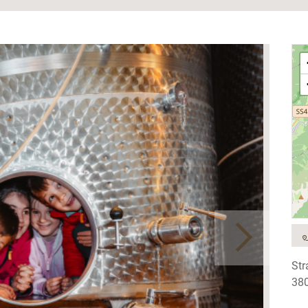
Str
380