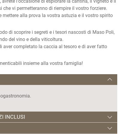
 avrete l'occasione di esplorare la cantina, il vigneto e il
i che vi permetteranno di riempire il vostro forziere.
mettere alla prova la vostra astuzia e il vostro spirito
do di scoprire i segreti e i tesori nascosti di Maso Poli,
 del vino e della viticoltura.
 di aver completato la caccia al tesoro e di aver fatto
imenticabili insieme alla vostra famiglia!
enogastronomia.
ZI INCLUSI
o di 2 vini per gli adulti e succo di frutta per i