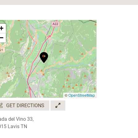
+
−
©
OpenStreetMap
GET DIRECTIONS
ada del Vino 33,
15 Lavis TN