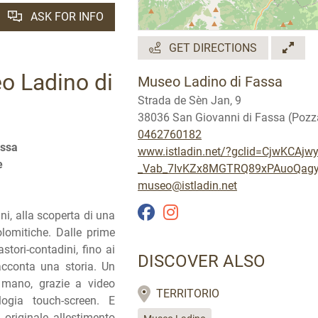
ASK FOR INFO
GET DIRECTIONS
eo Ladino di
Museo Ladino di Fassa
Strada de Sèn Jan, 9
38036 San Giovanni di Fassa (Pozz
0462760182
assa
www.istladin.net/?gclid=CjwKCA
e
_Vab_7IvKZx8MGTRQ89xPAuoQag
museo@istladin.net
i, alla scoperta di una
lomitiche. Dalle prime
stori-contadini, fino ai
DISCOVER ALSO
racconta una storia. Un
 mano, grazie a video
TERRITORIO
ologia touch-screen. E
 originale allestimento