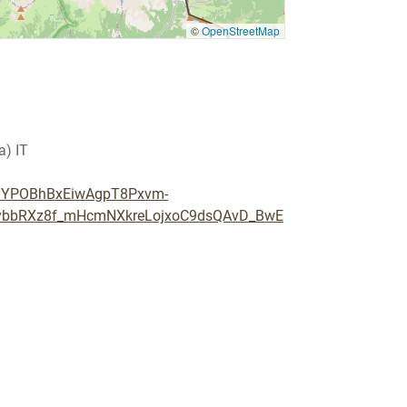
©
OpenStreetMap
a) IT
jwyYPOBhBxEiwAgpT8Pxvm-
ybbRXz8f_mHcmNXkreLojxoC9dsQAvD_BwE