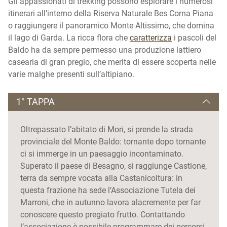
Gli appassionati di trekking possono esplorare i numerosi
itinerari all’interno della Riserva Naturale Bes Corna Piana
o raggiungere il panoramico Monte Altissimo, che domina
il lago di Garda. La ricca flora che
caratterizza
i pascoli del
Baldo ha da sempre permesso una produzione lattiero
casearia di gran pregio, che merita di essere scoperta nelle
varie malghe presenti sull’altipiano.
1° TAPPA
Oltrepassato l’abitato di Mori, si prende la strada
provinciale del Monte Baldo: tornante dopo tornante
ci si immerge in un paesaggio incontaminato.
Superato il paese di Besagno, si raggiunge Castione,
terra da sempre vocata alla Castanicoltura: in
questa frazione ha sede l’Associazione Tutela dei
Marroni, che in autunno lavora alacremente per far
conoscere questo pregiato frutto. Contattando
l’associazione è possibile programmare dei percorsi