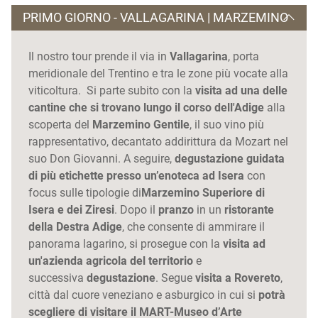
PRIMO GIORNO - VALLAGARINA | MARZEMINO
Il nostro tour prende il via in
Vallagarina
, porta
meridionale del Trentino e tra le zone più vocate alla
viticoltura. Si parte subito con la
visita ad una delle
cantine che si trovano lungo il corso dell'Adige
alla
scoperta del
Marzemino Gentile
, il suo vino più
rappresentativo, decantato addirittura da Mozart nel
suo Don Giovanni. A seguire,
degustazione guidata
di più etichette presso un’enoteca ad Isera
con
focus sulle tipologie di
Marzemino Superiore di
Isera e dei Ziresi
. Dopo il
pranzo
in un
ristorante
della Destra Adige
, che consente di ammirare il
panorama lagarino, si prosegue con la
visita ad
un'azienda agricola del territorio
e
successiva
degustazione
. Segue
visita a Rovereto
,
città dal cuore veneziano e asburgico in cui si
potrà
scegliere di visitare il MART-Museo d’Arte