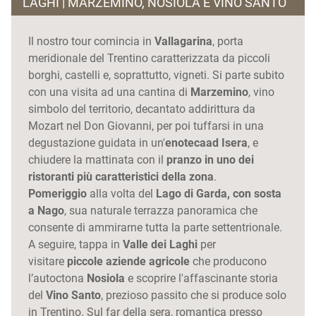
LAGHI | MARZEMINO, NOSIOLA E VINO SANTO
Il nostro tour comincia in
Vallagarina
, porta
meridionale del Trentino caratterizzata da piccoli
borghi, castelli e, soprattutto, vigneti. Si parte subito
con una visita ad una cantina di
Marzemino
, vino
simbolo del territorio, decantato addirittura da
Mozart nel Don Giovanni, per poi tuffarsi in una
degustazione guidata in un'
enoteca
ad Isera
, e
chiudere la mattinata con il
pranzo in uno dei
ristoranti più caratteristici della zona
.
Pomeriggio
alla volta del
Lago di Garda, con sosta
a Nago
, sua naturale terrazza panoramica che
consente di ammirarne tutta la parte settentrionale.
A seguire, tappa in
Valle dei Laghi
per
visitare
piccole aziende
agricole
che producono
l’autoctona
Nosiola
e scoprire l'affascinante storia
del
Vino Santo
, prezioso passito che si produce solo
in Trentino. Sul far della sera, romantica presso