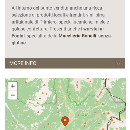
All'interno del punto vendita anche una ricca
selezione di prodotti locali e trentini: vini, birra
artigianale di Primiero, speck, lucaniche, miele e
golose confetture. Presenti anche i
wurstel al
Fontal
, specialità della
Macelleria Bonelli
senza
glutine
.
MORE INFO
Visite guidate su prenotazione
+
Periodo di apertura: Tutto l'anno
−
Orari di apertura: 8.00 - 12.00 / 16.00 - 19.00
Aperto tutti i giorni (in stagione), anche la domenica
Chiuso fuori stagione giovedì e domenica