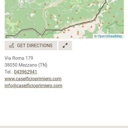
©
OpenStreetMap
GET DIRECTIONS
Via Roma 179
38050 Mezzano (TN)
Tel.:
043962941
www.caseificioprimiero.com
info@caseificioprimiero.com