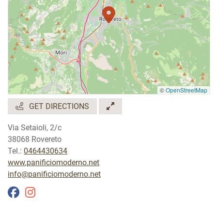
©
OpenStreetMap
GET DIRECTIONS
Via Setaioli, 2/c
38068 Rovereto
Tel.:
0464430634
www.panificiomoderno.net
info@panificiomoderno.net