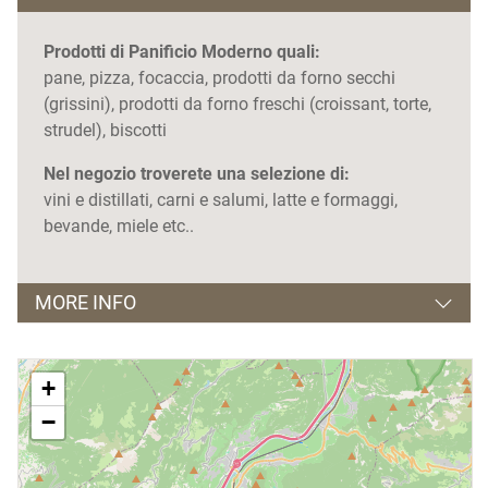
Prodotti di Panificio Moderno quali:
pane, pizza, focaccia, prodotti da forno secchi
(grissini), prodotti da forno freschi (croissant, torte,
strudel), biscotti
Nel negozio troverete una selezione di:
vini e distillati, carni e salumi, latte e formaggi,
bevande, miele etc..
MORE INFO
Orario di apertura
+
dalle 06.30 alle 13.00 e dalle 16.30 alle 19.00
−
Giorno di chiusura
mercoledì pomeriggio e domenica