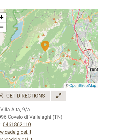
+
−
©
OpenStreetMap
GET DIRECTIONS
 Villa Alta, 9/a
96 Covelo di Vallelaghi (TN)
.:
0461862110
.cadeigiosi.it
o@cadeigiosi.it