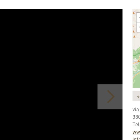
via
380
Tel
www
inf