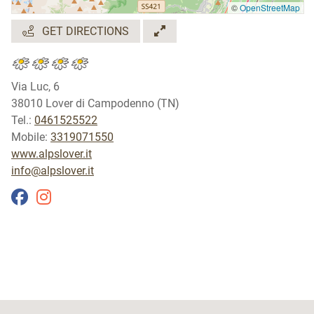
©
OpenStreetMap
GET DIRECTIONS
Via Luc, 6
38010 Lover di Campodenno (TN)
Tel.:
0461525522
Mobile:
3319071550
www.alpslover.it
info@alpslover.it