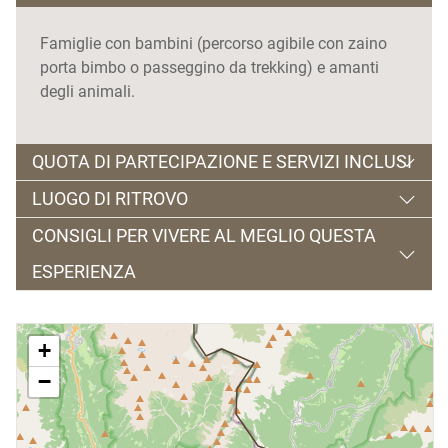
Famiglie con bambini (percorso agibile con zaino
porta bimbo o passeggino da trekking) e amanti
degli animali.
QUOTA DI PARTECIPAZIONE E SERVIZI INCLUSI
LUOGO DI RITROVO
Costo:
€ 35,00 adulti, € 25,00 bambini dai 3 ai 12
CONSIGLI PER VIVERE AL MEGLIO QUESTA
anni; gratuito 0-2 anni.
Passo Cereda, Azienda Agricola di Lorenza e
ESPERIENZA
Giacomo Broch, ore 9.00.
Prenotazione online, CLICCA QUI.
(a breve sarà
disponibile il link)
Si consiglia abbigliamento comodo e sportivo; sono
+
necessarie calzature da montagna.
−