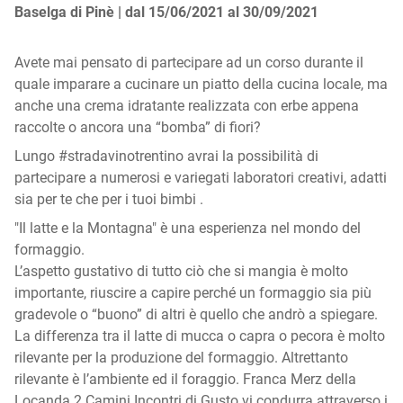
Baselga di Pinè |
dal 15/06/2021 al 30/09/2021
Avete mai pensato di partecipare ad un corso durante il
quale imparare a cucinare un piatto della cucina locale, ma
anche una crema idratante realizzata con erbe appena
raccolte o ancora una “bomba” di fiori?
Lungo #stradavinotrentino avrai la possibilità di
partecipare a numerosi e variegati laboratori creativi, adatti
sia per te che per i tuoi bimbi .
"Il latte e la Montagna" è una esperienza nel mondo del
formaggio.
L’aspetto gustativo di tutto ciò che si mangia è molto
importante, riuscire a capire perché un formaggio sia più
gradevole o “buono” di altri è quello che andrò a spiegare.
La differenza tra il latte di mucca o capra o pecora è molto
rilevante per la produzione del formaggio. Altrettanto
rilevante è l’ambiente ed il foraggio. Franca Merz della
Locanda 2 Camini Incontri di Gusto vi condurra attraverso i