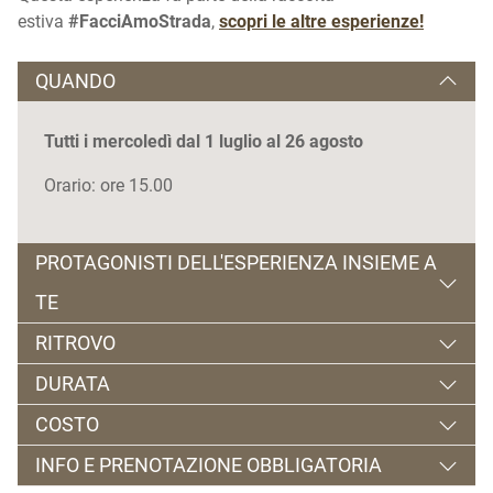
estiva
#FacciAmoStrada
,
scopri le altre esperienze!
QUANDO
Tutti i mercoledì dal 1 luglio al 26 agosto
Orario: ore 15.00
PROTAGONISTI DELL'ESPERIENZA INSIEME A
TE
RITROVO
Le guide del Mmape
DURATA
Ontaneta c/o MMape, Via al Molin, 3 - Croviana
COSTO
2 ore circa
INFO E PRENOTAZIONE OBBLIGATORIA
3 € a persona dai 6 anni in su