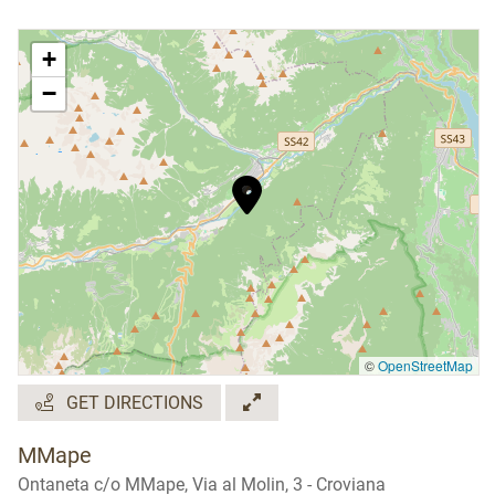
entro le ore 18.00 del giorno
+
precedente
www.mmape.it
-
328 3285780
−
©
OpenStreetMap
GET DIRECTIONS
MMape
Ontaneta c/o MMape, Via al Molin, 3 - Croviana