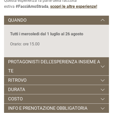
Questa esperienza fa parte della raccolta
estiva
#FacciAmoStrada
,
scopri le altre esperienze!
QUANDO
Tutti i mercoledì dal 1 luglio al 26 agosto
Orario: ore 15.00
PROTAGONISTI DELL'ESPERIENZA INSIEME A
TE
RITROVO
Le guide del Mmape
DURATA
Ontaneta c/o MMape, Via al Molin, 3 - Croviana
COSTO
2 ore circa
INFO E PRENOTAZIONE OBBLIGATORIA
3 € a persona dai 6 anni in su