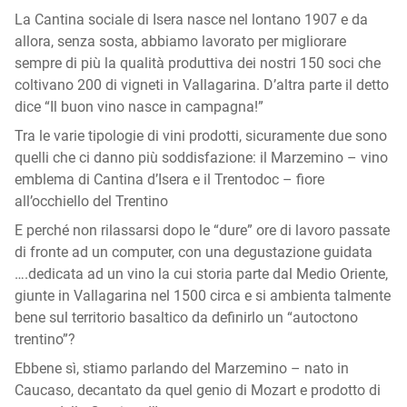
La Cantina sociale di Isera nasce nel lontano 1907 e da
allora, senza sosta, abbiamo lavorato per migliorare
sempre di più la qualità produttiva dei nostri 150 soci che
coltivano 200 di vigneti in Vallagarina. D’altra parte il detto
dice “Il buon vino nasce in campagna!”
Tra le varie tipologie di vini prodotti, sicuramente due sono
quelli che ci danno più soddisfazione: il Marzemino – vino
emblema di Cantina d’Isera e il Trentodoc – fiore
all’occhiello del Trentino
E perché non rilassarsi dopo le “dure” ore di lavoro passate
di fronte ad un computer, con una degustazione guidata
….dedicata ad un vino la cui storia parte dal Medio Oriente,
giunte in Vallagarina nel 1500 circa e si ambienta talmente
bene sul territorio basaltico da definirlo un “autoctono
trentino”?
Ebbene sì, stiamo parlando del Marzemino – nato in
Caucaso, decantato da quel genio di Mozart e prodotto di