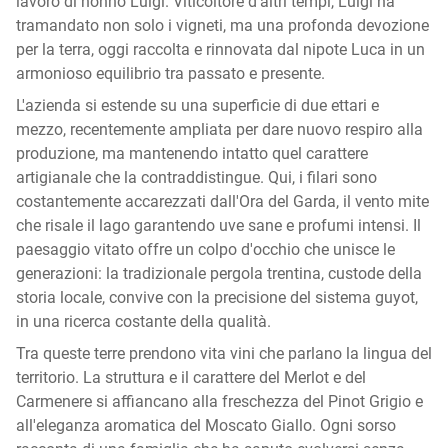
lavoro di nonno Luigi. Viticoltore d’altri tempi, Luigi ha
tramandato non solo i vigneti, ma una profonda devozione
per la terra, oggi raccolta e rinnovata dal nipote Luca in un
armonioso equilibrio tra passato e presente.
L'azienda si estende su una superficie di due ettari e
mezzo, recentemente ampliata per dare nuovo respiro alla
produzione, ma mantenendo intatto quel carattere
artigianale che la contraddistingue. Qui, i filari sono
costantemente accarezzati dall'Ora del Garda, il vento mite
che risale il lago garantendo uve sane e profumi intensi. Il
paesaggio vitato offre un colpo d'occhio che unisce le
generazioni: la tradizionale pergola trentina, custode della
storia locale, convive con la precisione del sistema guyot,
in una ricerca costante della qualità.
Tra queste terre prendono vita vini che parlano la lingua del
territorio. La struttura e il carattere del Merlot e del
Carmenere si affiancano alla freschezza del Pinot Grigio e
all'eleganza aromatica del Moscato Giallo. Ogni sorso