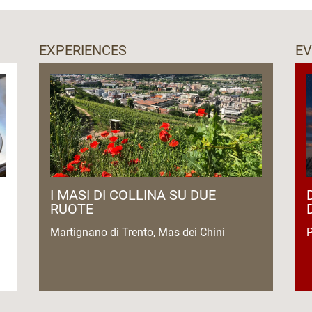
.00.
EXPERIENCES
E
sitare il frantoio durante la produzione
o
I MASI DI COLLINA SU DUE
RUOTE
Martignano di Trento, Mas dei Chini
P