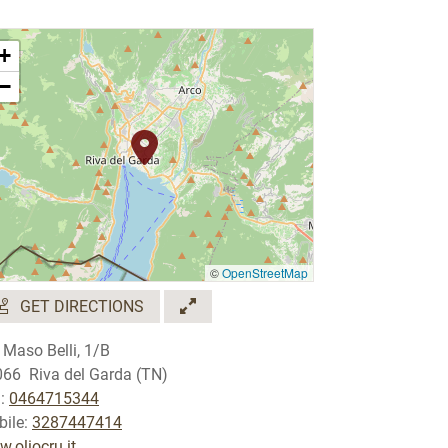
+
−
©
OpenStreetMap
GET DIRECTIONS
 Maso Belli, 1/B
66 Riva del Garda (TN)
.:
0464715344
ile:
3287447414
.oliocru.it