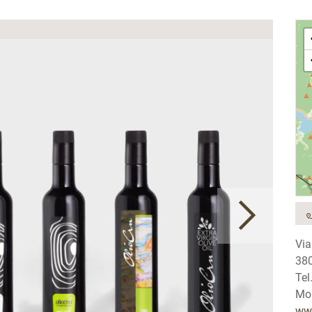
Via
380
Tel
Mob
www