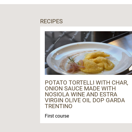
dalle 9.00 alle 12.30 e dalle 15.30 alle 19
Giorno di chiusura:
domenica
RECIPES
Visite guidate
solo su prenotazione
Sono previste attività didattiche.
Da ottobre a metà dicembre è possibile vi
Lingue parlate:
inglese, tedesco, slovacco, ceco e polacc
POTATO TORTELLI WITH CHAR,
ONION SAUCE MADE WITH
NOSIOLA WINE AND ESTRA
VIRGIN OLIVE OIL DOP GARDA
TRENTINO
First course