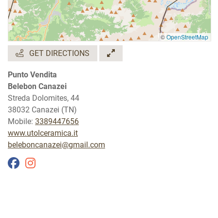
©
OpenStreetMap
GET DIRECTIONS
Punto Vendita
Belebon Canazei
Streda Dolomites, 44
38032 Canazei (TN)
Mobile:
3389447656
www.utolceramica.it
beleboncanazei@gmail.com