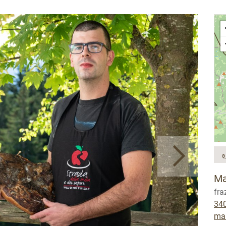
Ma
fra
34
ma