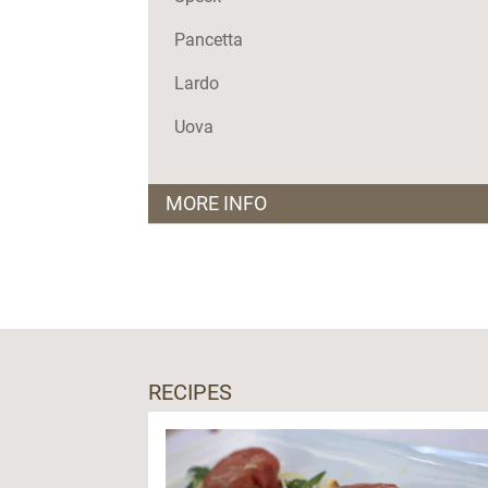
Pancetta
Lardo
Uova
MORE INFO
COME ARRIVARE:
In macchina:
Dal paese di Fondo, in alta 
Smeraldo e proseguendo per circa 6 km, st
malga di Fondo.
RECIPES
A piedi:
Dall’abitato del paese di Fondo seguire le
parcheggio dove inizia la strada forestal