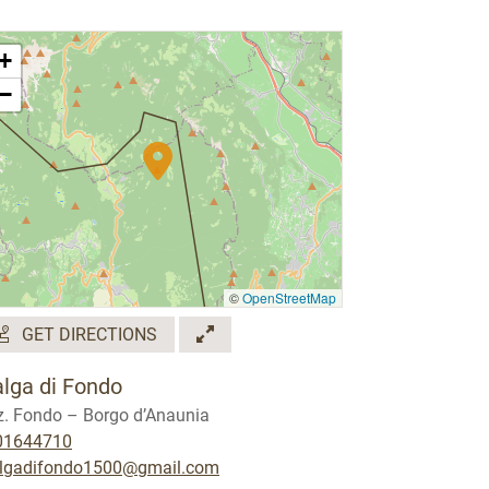
+
−
©
OpenStreetMap
GET DIRECTIONS
lga di Fondo
z. Fondo – Borgo d’Anaunia
01644710
lgadifondo1500@gmail.com