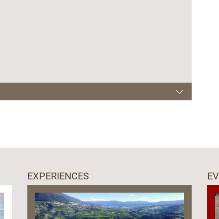
Val di Non (TN), seguendo le indicazioni per il lago
rada forestale, fino al parcheggio sottostante la
EXPERIENCES
E
 indicazioni per il lago Smeraldo e proseguire fino al
e. Da qui a piedi per circa 6-7 Km seguendo il