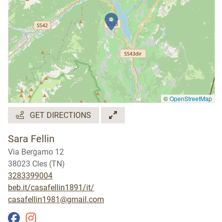
©
OpenStreetMap
GET DIRECTIONS
Sara Fellin
Via Bergamo 12
38023 Cles (TN)
3283399004
beb.it/casafellin1891/it/
casafellin1981@gmail.com