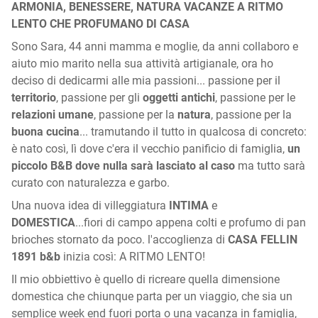
ARMONIA, BENESSERE, NATURA VACANZE A RITMO
LENTO CHE PROFUMANO DI CASA
Sono Sara, 44 anni mamma e moglie, da anni collaboro e
aiuto mio marito nella sua attività artigianale, ora ho
deciso di dedicarmi alle mia passioni... passione per il
territorio
, passione per gli
oggetti antichi
, passione per le
relazioni umane
, passione per la
natura
, passione per la
buona cucina
... tramutando il tutto in qualcosa di concreto:
è nato così, lì dove c'era il vecchio panificio di famiglia,
un
piccolo B&B dove nulla sarà lasciato al caso
ma tutto sarà
curato con naturalezza e garbo.
Una nuova idea di villeggiatura
INTIMA
e
DOMESTICA
...fiori di campo appena colti e profumo di pan
brioches stornato da poco. l'accoglienza di
CASA FELLIN
1891 b&b
inizia così: A RITMO LENTO!
Il mio obbiettivo è quello di ricreare quella dimensione
domestica che chiunque parta per un viaggio, che sia un
semplice week end fuori porta o una vacanza in famiglia,