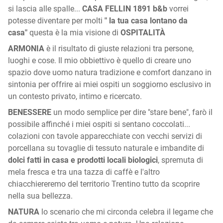
si lascia alle spalle...
CASA FELLIN 1891 b&b
vorrei
potesse diventare per molti
" la tua casa lontano da
casa"
questa è la mia visione di
OSPITALITÀ
ARMONIA
è il risultato di giuste relazioni tra persone,
luoghi e cose. Il mio obbiettivo è quello di creare uno
spazio dove uomo natura tradizione e comfort danzano in
sintonia per offrire ai miei ospiti un soggiorno esclusivo in
un contesto privato, intimo e ricercato.
BENESSERE
un modo semplice per dire "stare bene", farò il
possibile affinché i miei ospiti si sentano coccolati...
colazioni con tavole apparecchiate con vecchi servizi di
porcellana su tovaglie di tessuto naturale e imbandite di
dolci fatti in casa e prodotti locali biologici
, spremuta di
mela fresca e tra una tazza di caffè e l'altro
chiacchiereremo del territorio Trentino tutto da scoprire
nella sua bellezza.
NATURA
lo scenario che mi circonda celebra il legame che