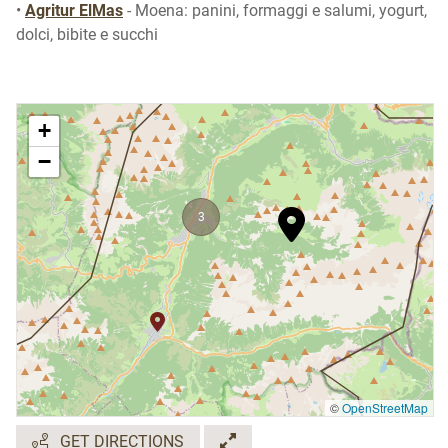
•
Agritur ElMas
- Moena: panini, formaggi e salumi, yogurt,
dolci, bibite e succhi
+
−
3
©
OpenStreetMap
GET DIRECTIONS