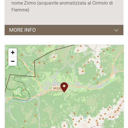
nome Zirmo (acquavite aromatizzata al Cirmolo di
Fiemme)
MORE INFO
Vendita
di prodotti di produzione propria
+
Possibilità di
visite guidate e degustazioni:
La Birra
−
di Fiemme dai campi al boccale
.
Su prenotazione il lunedì, mercoledì e venerdì dalle
ore 17.00
Periodo di apertura
: tutto l'anno
Orari di apertura
:
Agriturismo
: dal lunedì alla domenica, dalle 10.00
alle 20.00
Spaccio:
dal lunedì alla domenica, 9.00 - 12.00 /
15.00 - 18.00