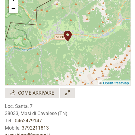
Possibilità di
visite guidate e degustazioni:
La Birra
−
di Fiemme dai campi al boccale
.
Su prenotazione il lunedì, mercoledì e venerdì dalle
ore 17.00
Periodo di apertura
: tutto l'anno
Orari di apertura
:
Agriturismo
: dal lunedì alla domenica, dalle 10.00
alle 20.00
Spaccio:
dal lunedì alla domenica, 9.00 - 12.00 /
15.00 - 18.00
©
OpenStreetMap
COME ARRIVARE
Loc. Santa, 7
38033, Masi di Cavalese (TN)
Tel.:
0462479147
Mobile:
3792211813