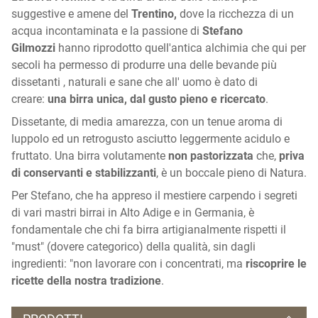
suggestive e amene del
Trentino,
dove la ricchezza di un
acqua incontaminata e la passione di
Stefano
Gilmozzi
hanno riprodotto quell'antica alchimia che qui per
secoli ha permesso di produrre una delle bevande più
dissetanti , naturali e sane che all' uomo è dato di
creare:
una birra unica, dal gusto pieno e ricercato
.
Dissetante, di media amarezza, con un tenue aroma di
luppolo ed un retrogusto asciutto leggermente acidulo e
fruttato. Una birra volutamente
non pastorizzata
che,
priva
di conservanti e stabilizzanti
, è un boccale pieno di Natura.
Per Stefano, che ha appreso il mestiere carpendo i segreti
di vari mastri birrai in Alto Adige e in Germania, è
fondamentale che chi fa birra artigianalmente rispetti il
"must" (dovere categorico) della qualità, sin dagli
ingredienti: "non lavorare con i concentrati, ma
riscoprire le
ricette della nostra tradizione
.