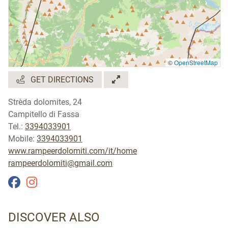
tutti i giorni
10:00 - 24:00
Lingue parlate:
Inglese - tedesco
©
OpenStreetMap
Se volete soggiornare a Campitello di Fassa, il
GET DIRECTIONS
nostro birrificio si trova all'interno dell'
Hotel Alpi
. A
vostra disposizione un albergo 3 stelle con camere
Strèda dolomites, 24
vista Dolomiti della Val di Fassa e tutto il calore
Campitello di Fassa
della famiglia Riz.
Tel.:
3394033901
Mobile:
3394033901
www.rampeerdolomiti.com/it/home
rampeerdolomiti@gmail.com
DISCOVER ALSO