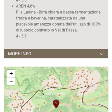
4 - 5,5
ARÉN 4,8%
Pils Ladina - Birra chiara a bassa fermentazione
fresca e beverina, caratterizzata da una
piacevole amarezza donata dall'utilizzo di 100%
di luppolo coltivato in Val di Fassa.
4 - 5,5
MORE INFO
Vendita prodotti di propria produzione e
+
degustazione presso il birrificio.
−
Visite guidate:
A tutta Birra!
- Il mercoledì alle ore 16.00
su prenotazione,
339 4033901
chiamando il
Apertura e orari:
Da dicembre ad Aprile e da Maggio a Ottobre, aperto