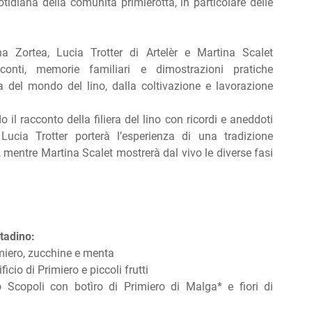
otidiana della comunità primierotta, in particolare delle
a Zortea, Lucia Trotter di Artelèr e Martina Scalet
acconti, memorie familiari e dimostrazioni pratiche
 del mondo del lino, dalla coltivazione e lavorazione
 il racconto della filiera del lino con ricordi e aneddoti
 Lucia Trotter porterà l’esperienza di una tradizione
 mentre Martina Scalet mostrerà dal vivo le diverse fasi
ntadino:
imiero, zucchine e menta
cio di Primiero e piccoli frutti
 Scopoli con botìro di Primiero di Malga* e fiori di