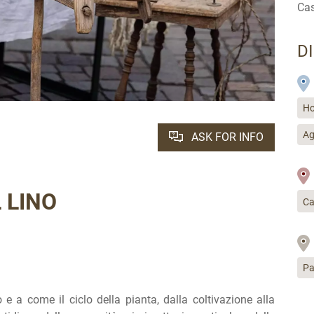
Cas
D
Ho
Ag
ASK FOR INFO
L LINO
Ca
Pa
o e a come il ciclo della pianta, dalla coltivazione alla