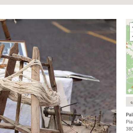
Pal
Pia
380