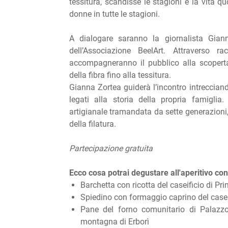
tessitura, scandisse le stagioni e la vita qu
donne in tutte le stagioni.
A dialogare saranno la giornalista Giann
dell’Associazione BeelArt. Attraverso r
accompagneranno il pubblico alla scoperta
della fibra fino alla tessitura.
Gianna Zortea guiderà l’incontro intrecciando
legati alla storia della propria famiglia.
artigianale tramandata da sette generazioni,
della filatura.
Partecipazione gratuita
Ecco cosa potrai degustare all'aperitivo co
Barchetta con ricotta del caseificio di Pr
Spiedino con formaggio caprino del caseifi
Pane del forno comunitario di Palazzo
montagna di Erborì