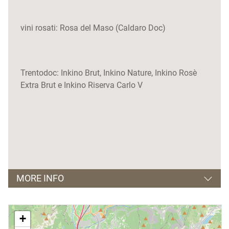
vini rosati: Rosa del Maso (Caldaro Doc)
Trentodoc: Inkino Brut, Inkino Nature, Inkino Rosè
Extra Brut e Inkino Riserva Carlo V
MORE INFO
Visite guidate
+
dal lunedì al sabato dalle 9.00 alle 18.00 su