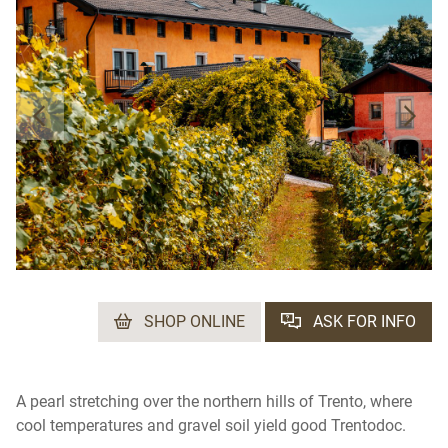
SHOP ONLINE
ASK FOR INFO
A pearl stretching over the northern hills of Trento, where
cool temperatures and gravel soil yield good Trentodoc.