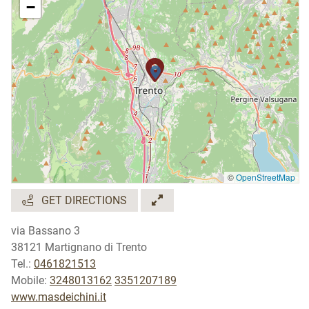
prenotazione
−
Degustazioni
a pagamento: € 10,00
Lingue straniere
inglese
©
OpenStreetMap
GET DIRECTIONS
via Bassano 3
38121 Martignano di Trento
Tel.:
0461821513
Mobile:
3248013162
3351207189
www.masdeichini.it