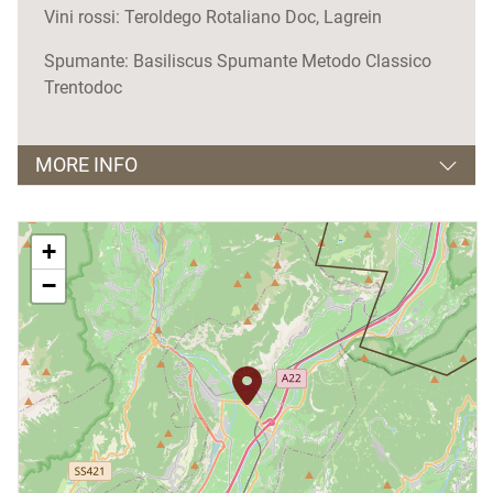
Vini rossi: Teroldego Rotaliano Doc, Lagrein
Spumante: Basiliscus Spumante Metodo Classico
Trentodoc
MORE INFO
Orari apertura e visite guidate:
+
dal Lunedì al Sabato,
−
dalle 8.00 alle 12.00 e dalle 14.00 alle 19.00.
Giorni di chiusura: Domenica.
Visite guidate solo su prenotazione.