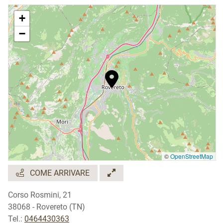
+
−
©
OpenStreetMap
COME ARRIVARE
Corso Rosmini, 21
38068 - Rovereto (TN)
Tel.:
0464430363