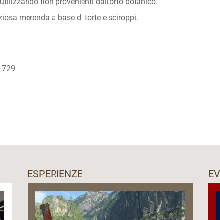
tilizzando fiori provenienti dall’orto botanico.
iziosa merenda a base di torte e sciroppi.
01729
ESPERIENZE
EV