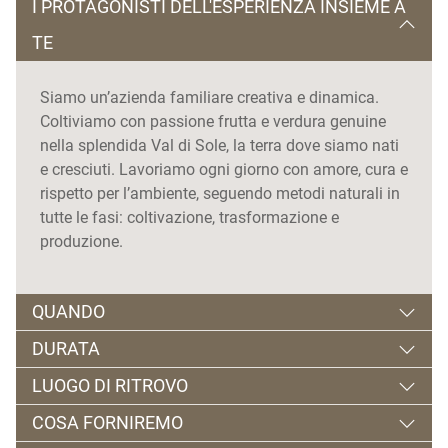
I PROTAGONISTI DELL'ESPERIENZA INSIEME A
TE
Siamo un’azienda familiare creativa e dinamica.
Coltiviamo con passione frutta e verdura genuine
nella splendida Val di Sole, la terra dove siamo nati
e cresciuti. Lavoriamo ogni giorno con amore, cura e
rispetto per l’ambiente, seguendo metodi naturali in
tutte le fasi: coltivazione, trasformazione e
produzione.
QUANDO
DURATA
Tutti i venerdì dal 5 giugno all'11 settembre
LUOGO DI RITROVO
2 ore circa
Orario:
COSA FORNIREMO
Dalle 16.00 alle 18.00
Gustonatura | Via Molini, 31/33 - Malè