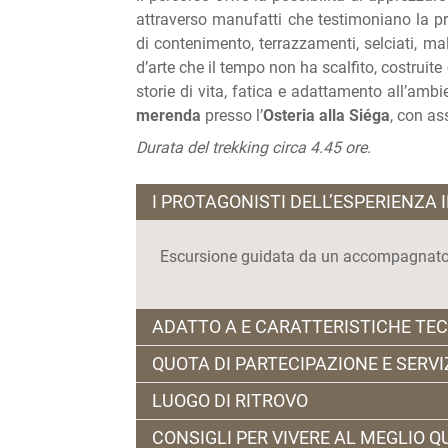
attraverso manufatti che testimoniano la p
di contenimento, terrazzamenti, selciati, malg
d’arte che il tempo non ha scalfito, costruit
storie di vita, fatica e adattamento all’amb
merenda
presso l’
Osteria alla Siéga
, con ass
Durata del trekking circa 4.45 ore.
I PROTAGONISTI DELL’ESPERIENZA 
Escursione guidata da un accompagnator
ADATTO A E CARATTERISTICHE TE
QUOTA DI PARTECIPAZIONE E SERVI
Per chi è alla ricerca di luoghi poco affo
LUOGO DI RITROVO
unici in cui trascorrere una giornata all
€ 15 adulti (dai 13 anni)
ricca di storie ed esperienze uniche. Attiv
CONSIGLI PER VIVERE AL MEGLIO 
€ 10 bambini 10-12 anni