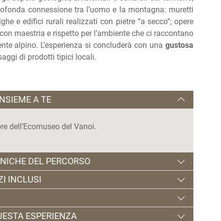
rofonda connessione tra l’uomo e la montagna: muretti
he e edifici rurali realizzati con pietre “a secco”; opere
e con maestria e rispetto per l’ambiente che ci raccontano
iente alpino. L’esperienza si concluderà con una
gustosa
aggi di prodotti tipici locali.
INSIEME A TE
e dell’Ecomuseo del Vanoi.
CNICHE DEL PERCORSO
ZI INCLUSI
llati anche in pieno agosto, ma allo stesso tempo
’insegna della montagna più semplice e autentica, ma
ità consigliata per
bambini a partire dai 10 anni
.
QUESTA ESPERIENZA