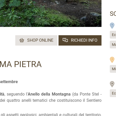
S
Ec
SHOP ONLINE
RICHIEDI INFO
Ma
EMA PIETRA
Mi
 settembre
Ec
ità
, seguendo l’
Anello della Montagna
(da Ponte Stel -
ei quattro anelli tematici che costituiscono il Sentiero
gli aspetti geologici, ambientali e culturali del territorio,