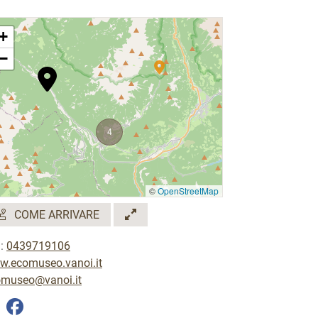
+
−
4
©
OpenStreetMap
COME ARRIVARE
.:
0439719106
.ecomuseo.vanoi.it
omuseo@vanoi.it