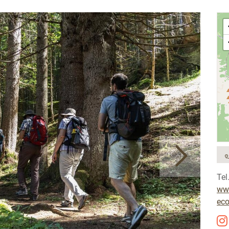
Tel
www
ec