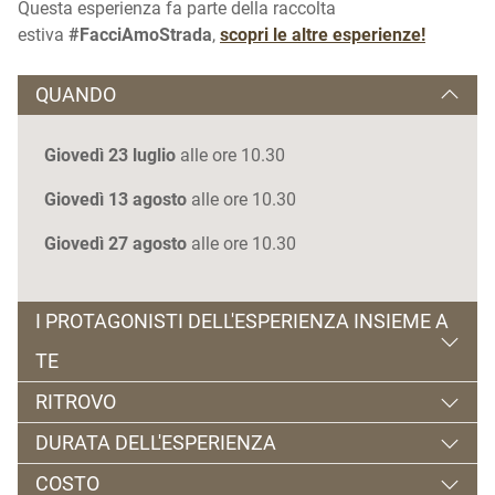
Questa esperienza fa parte della raccolta
estiva
#FacciAmoStrada
,
scopri le altre esperienze!
QUANDO
Giovedì 23 luglio
alle ore 10.30
Giovedì 13 agosto
alle ore 10.30
Giovedì 27 agosto
alle ore 10.30
I PROTAGONISTI DELL'ESPERIENZA INSIEME A
TE
RITROVO
Denise della Fattoria Didattica Maso Simoni
DURATA DELL'ESPERIENZA
Fattoria Didattica Maso Simoni | via Mas Nueu 5 –
COSTO
Tregiovo di Novella