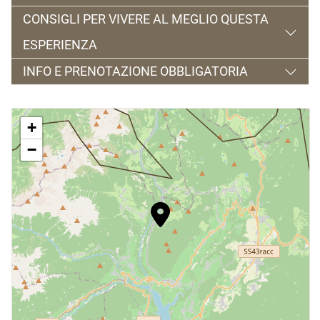
1 ora e 30 circa
CONSIGLI PER VIVERE AL MEGLIO QUESTA
€ 15 a bambino
ESPERIENZA
INFO E PRENOTAZIONE OBBLIGATORIA
abbigliamento comodo
Tel. 380 1931223 -
+
aziendamasosimoni@gmail.com
−