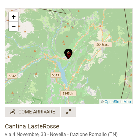
Silvia: 347 4039376 o
info@lasterosse.it
+
Attività disponibile anche in lingua inglese
−
©
OpenStreetMap
COME ARRIVARE
Cantina LasteRosse
via 4 Novembre, 33 - Novella - frazione Romallo (TN)