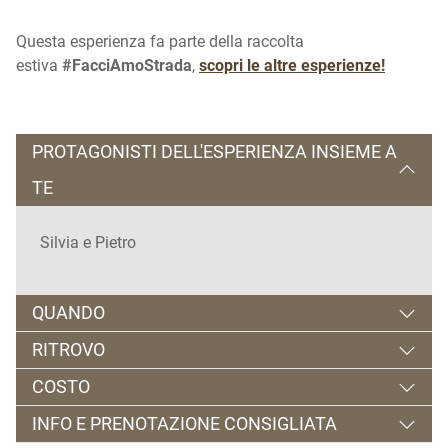
Questa esperienza fa parte della raccolta
estiva
#FacciAmoStrada
,
scopri le altre esperienze!
PROTAGONISTI DELL'ESPERIENZA INSIEME A
TE
Silvia e Pietro
QUANDO
RITROVO
7-8 agosto 14-15 agosto 21-22 agosto
COSTO
Cantina LasteRosse | Via IV Novembre, 33 - Romallo
Orario: a pranzo
INFO E PRENOTAZIONE CONSIGLIATA
di Novella
a partire da € 11 a persona