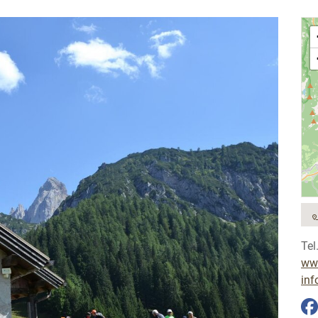
Tel
www
inf