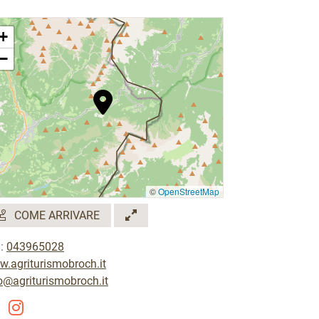
+
−
©
OpenStreetMap
COME ARRIVARE
.:
043965028
.agriturismobroch.it
o@agriturismobroch.it