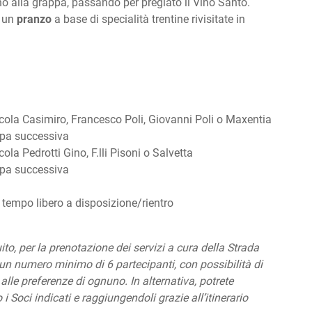
ino alla grappa, passando per pregiato il Vino Santo.
e un
pranzo
a base di specialità trentine rivisitate in
ricola Casimiro, Francesco Poli, Giovanni Poli o Maxentia
ppa successiva
cola Pedrotti Gino, F.lli Pisoni o Salvetta
ppa successiva
 tempo libero a disposizione/rientro
to, per la prenotazione dei servizi a cura della Strada
o un numero minimo di 6 partecipanti, con possibilità di
alle preferenze di ognuno. In alternativa, potrete
 Soci indicati e raggiungendoli grazie all’itinerario