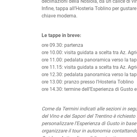
declinazioni della Nosiola, da un calice di v
Infine, tappa all’Hosteria Toblino per gustar
chiave moderna.
Le tappe in breve:
ore 09.30: partenza
ore 10.00: visita guidata a scelta tra Az. Ag
ore 11.00: pedalata panoramica verso la ta
ore 11.15: visita guidata a scelta tra Az. Agri
ore 12.30: pedalata panoramica verso la ta
ore 13.00: pranzo presso l'Hosteria Toblino
ore 14.30: termine dell’Esperienza di Gusto e
Come da Termini indicati alle sezioni in segui
del Vino e dei Sapori del Trentino è richiest
personalizzare l’Esperienza di Gusto in base 
organizzare il tour in autonomia contattando i