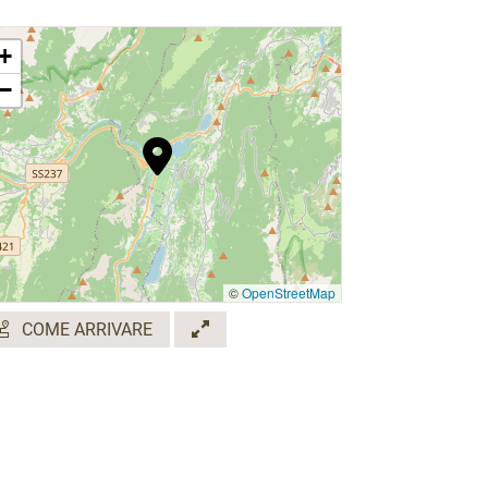
+
−
©
OpenStreetMap
COME ARRIVARE