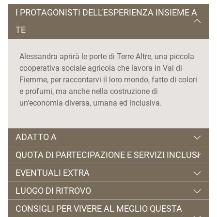
I PROTAGONISTI DELL’ESPERIENZA INSIEME A
TE
Alessandra aprirà le porte di Terre Altre, una piccola
cooperativa sociale agricola che lavora in Val di
Fiemme, per raccontarvi il loro mondo, fatto di colori
e profumi, ma anche nella costruzione di
un'economia diversa, umana ed inclusiva.
ADATTO A
QUOTA DI PARTECIPAZIONE E SERVIZI INCLUSI
Adatto a grandi e piccini, perché non è mai troppo
EVENTUALI EXTRA
presto o troppo tardi per conoscere questo
Gratuito
straordinario mondo.
LUOGO DI RITROVO
Qui potrete acquistare la vostra verdura
Incluso Gadget aromatico
CONSIGLI PER VIVERE AL MEGLIO QUESTA
direttamente dal campo, ma anche diversi prodotti