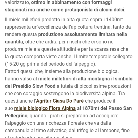
valorizzato,
ottimo in abbinamento con formaggi
stagionati ma anche come protagonista di alcuni dolci
.
Il miele millefiori prodotto in alta quota sopra i 1400mt
rappresenta un'eccellenza dell’apicoltura trentina, tanto da
rendere questa
produzione assolutamente limitata nella
quantità
, oltre che ardita per i rischi che ci sono nel
produrre miele a queste altitudini e per la scarsa resa che
la quota comporta visto anche il limite temporale collegato
(15-20 gg prima del periodo dell’alpeggio).
Fattori questi che, insieme alla produzione biologica,
hanno valso al
miele millefiori di alta montagna il simbolo
del Presidio Slow Food
a tutela di piccolissime produzioni
che con coraggio sostengono la biodiversità alpina. Tra
questi anche l’
Agritur Ciasa Do Parè
che produce il
suo
miele biologico Flora Alpina
ai 1870mt del Passo San
Pellegrino
, quando i prati si preparano ad accogliere
l’alpeggio con una ricchezza floreale che va dalla
campanula al timo selvatico, dal trifoglio al lampone, fino
al rododendro per citarne alcuni.