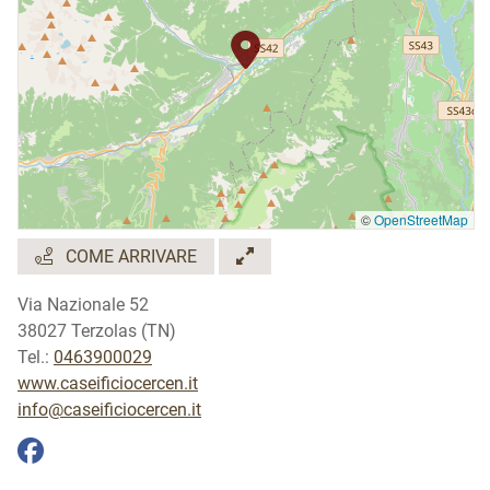
©
OpenStreetMap
COME ARRIVARE
Via Nazionale 52
38027 Terzolas (TN)
Tel.:
0463900029
www.caseificiocercen.it
info@caseificiocercen.it