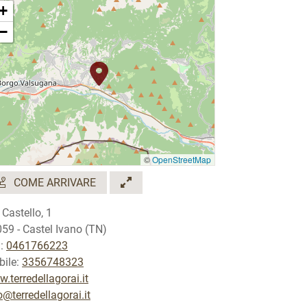
+
−
©
OpenStreetMap
COME ARRIVARE
 Castello, 1
59 - Castel Ivano (TN)
.:
0461766223
ile:
3356748323
.terredellagorai.it
o@terredellagorai.it