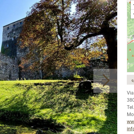
Via
380
Tel
Mob
www
inf