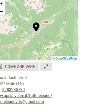
+
−
©
OpenStreetMap
COME ARRIVARE
a industriale, 5
27 Malè (TN)
.:
3283285780
.apslalveare.it/fattorelegno/
torelegnovds@gmail.com