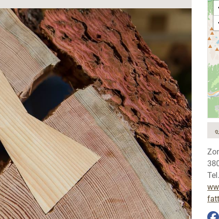
Zon
380
Tel
www
fat