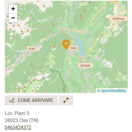
+
−
©
OpenStreetMap
COME ARRIVARE
Loc. Piani 3
38023 Cles (TN)
0463424372