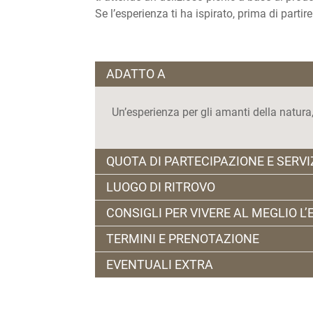
Se l’esperienza ti ha ispirato, prima di partir
ADATTO A
Un’esperienza per gli amanti della natura
QUOTA DI PARTECIPAZIONE E SERVI
LUOGO DI RITROVO
€ 65,00 a persona comprensivi di degusta
CONSIGLI PER VIVERE AL MEGLIO L
picnic con prodotti locali e nr.1 bottiglia
Via Bassano, 3 – Trento (TN)
€ 30,00 per bambini fino ai 12 anni compre
TERMINI E PRENOTAZIONE
ore 10.30
mela di loro produzione.
Si consiglia abbigliamento comodo e sport
EVENTUALI EXTRA
Servizi inclusi: buono del 10% di sconto 
Prenotazione obbligatoria almeno 24 o
Il Maso è dotato della propria enoteca nel