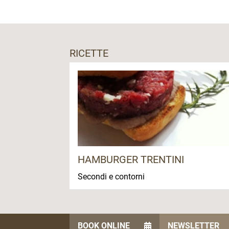
insieme ad altri prodotti del territorio.
Vi troverete anche il ristorante La Vigne
locale.
RICETTE
HAMBURGER TRENTINI
Secondi e contorni
BOOK ONLINE
NEWSLETTER