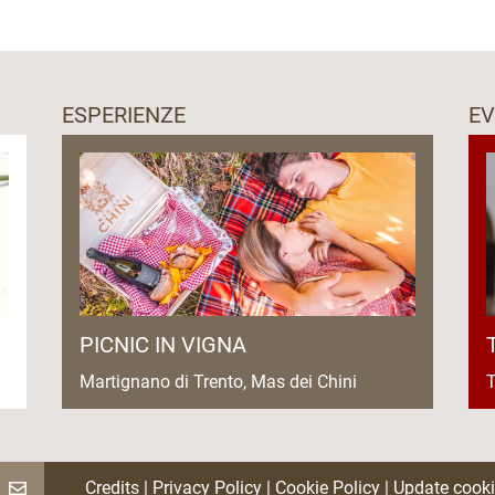
ria per poter prolungare l’esperienza enogastronomica
ESPERIENZE
EV
PICNIC IN VIGNA
Martignano di Trento, Mas dei Chini
T
Credits
|
Privacy Policy
|
Cookie Policy
|
Update cooki