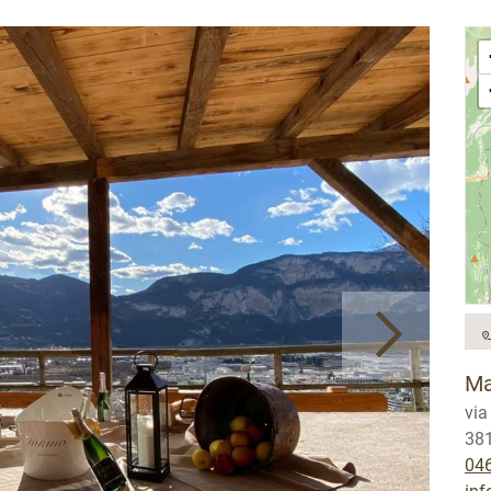
Ma
via
381
04