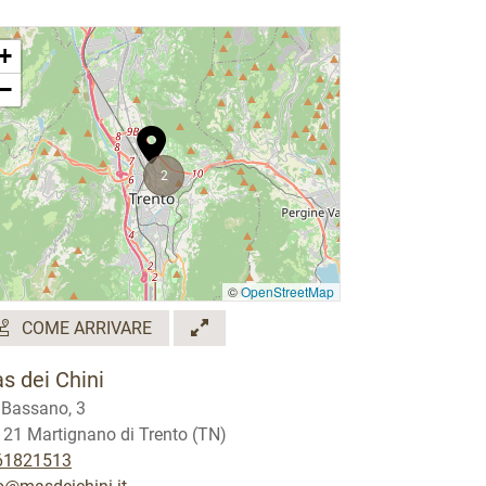
+
−
2
©
OpenStreetMap
COME ARRIVARE
s dei Chini
 Bassano, 3
21 Martignano di Trento (TN)
61821513