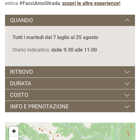
estiva
#FacciAmoStrada
,
scopri le altre esperienze!
QUANDO
Tutti i martedì dal
7 luglio al 25 agosto
Orario indicativo:
dalle 9:30 alle 11:00
RITROVO
DURATA
Caseificio Cercen, 38027 TERZOLAS (TN) - VIA
COSTO
NAZIONALE 52
Un'ora e trenta circa
INFO E PRENOTAZIONE
partecipazione gratuita
Obbligatoria contattando il numero 0463 900029
+