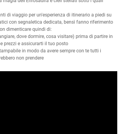
agia dell’Enrosadira e cieli stellati sotto i quali
nti di viaggio per un'esperienza di itinerario a piedi su
matici con segnaletica dedicata, bensì fanno riferimento
on dimenticare quindi di:
ngiare, dove dormire, cosa visitare) prima di partire in
e prezzi e assicurarti il tuo posto
stampabile in modo da avere sempre con te tutti i
otrebbero non prendere