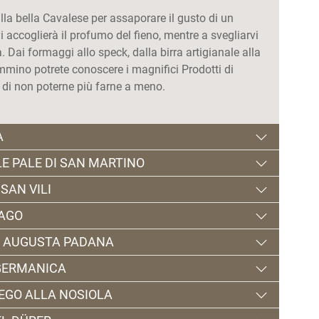
lla bella Cavalese per assaporare il gusto di un
 accoglierà il profumo del fieno, mentre a svegliarvi
a. Dai formaggi allo speck, dalla birra artigianale alla
ammino potrete conoscere i magnifici Prodotti di
 di non poterne più farne a meno.
A
LE PALE DI SAN MARTINO
a
SAN VILI
le Pale di San Martino
LAGO
San Vili
IA AUGUSTA PADANA
na, per scovare angoli di tradizione fatta dai
ago
gna, le suggestive maschere del Museo Ladino di
 GERMANICA
e tranquillità, di suoni del bosco e profumi di un
assione da abili mani che hanno fatto del sapere
a Aug
usta Padana
ll’Enrosadira che illumina le Pale di San Martino,
DEGO ALLA NOSIOLA
guardo che che si perde nei magici scenari delle
 Dolomiti di Brenta alla città di Trento, percorrendo
gia della Val Canali e del Passo Cereda, ma anche
 Germanica
a.
 Patrono di Trento ("San Vili") seguì nel 400 d.C..