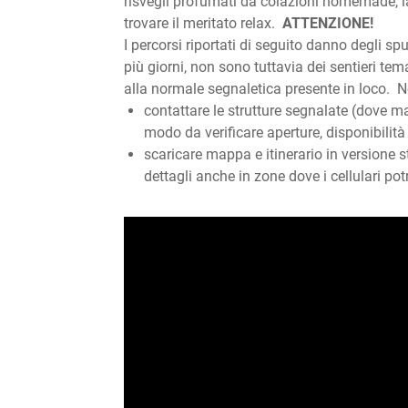
risvegli profumati da colazioni homemade, la m
trovare il meritato relax.
ATTENZIONE!
I percorsi riportati di seguito danno degli spu
più giorni, non sono tuttavia dei sentieri te
alla normale segnaletica presente in loco. N
contattare le strutture segnalate (dove ma
modo da verificare aperture, disponibilità 
scaricare mappa e itinerario in versione 
dettagli anche in zone dove i cellulari p